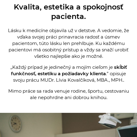
Kvalita, estetika a spokojnosť
pacienta.
Lásku k medicíne objavila už v detstve. A vedomie, že
vďaka svojej práci prinavracia radosť a úsmev
pacientom, túto lásku len prehlbuje. Ku každému
pacientovi má osobitný prístup a vždy sa snaží urobiť
všetko najlepšie ako je možné.
,,Každý prípad je jedinečný a mojím cieľom je
skĺbiť
funkčnosť, estetiku a požiadavky klienta
.” opisuje
svoju prácu MUDr. Lívia Kovalčíková, MBA., MPH..
Mimo práce sa rada venuje rodine, športu, cestovaniu
ale nepohrdne ani dobrou knihou.