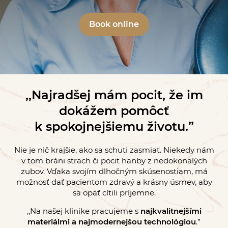
Book online
,,Najradšej mám pocit, že im
dokážem pomôcť
k spokojnejšiemu životu.”
Nie je nič krajšie, ako sa schuti zasmiať. Niekedy nám
v tom bráni strach či pocit hanby z nedokonalých
zubov. Vďaka svojím dlhočným skúsenostiam, má
možnosť dať pacientom zdravý a krásny úsmev, aby
sa opäť cítili príjemne.
,,Na našej klinike pracujeme s
najkvalitnejšími
materiálmi a najmodernejšou technológiou
.”