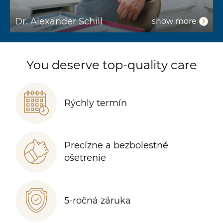
Dr. Alexander Schill
D
show more
You deserve top-quality care
Rýchly termín
Precízne a bezbolestné
ošetrenie
5-ročná záruka