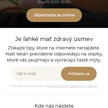
(Po-Pi) 8:00-16:00
Objednajte sa online
Je ľahké mať zdravý úsmev
Získajte tipy, ktoré na internete nenájdete.
Naši lekári pravidelne odpovedajú na otázky,
ktoré vás zaujímajú a vyvracajú časté mýty.
Prihláste sa
Prihlásením súhlasím so
spracovaním osobných údajov
.
Kde nás nájdete