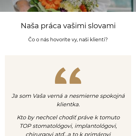
Naša práca vašimi slovami
Čo o nás hovoríte vy, naši klienti?
Ja som Vaša verná a nesmierne spokojná
klientka.
Kto by nechcel chodiť práve k tomuto
TOP stomatológovi, implantológovi,
chirurgovi atď…a to k primárovi