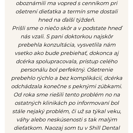
oboznámili ma vopred s cenníkom pri
ošetrení dieťatka a termín sme dostali
hned na ďalší týždeň.
Prišli sme o niečo skôr a v podstate hneď
nás vzali. S pani doktorkou najskôr
prebehla konzultácia, vysvetlila nám
vsetko ako bude prebiehať, dokonca aj
dcérka spolupracovala, prístup celého
personálu bol perfektný. Ošetrenie
prebehlo rýchlo a bez komplikácií, dcérka
odchádzala konečne s peknými zúbkami.
Od roka sme riešili tento problém no na
ostatných klinikách po informovaní bol
stále nejaký problém, či už sa týkal veku,
váhy alebo neskúsenosti s tak malým
dieťatkom. Naozaj som tu v Shill Dental