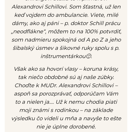
Alexandrovi Schillovi. Som šťastná, už len
keď vojdem do ambulancie. Viete, milé
dámy, ako aj páni – p. doktor Schill prácu
„neodflákne“, môžem to na 100% potvrdiť,
som nadmieru spokojná od A po Z a jeho
šibalský úsmev a šikovné ruky spolu s p.
inštrumentárkou🙂.
Však ako sa hovorí vlasy – koruna krásy,
tak niečo obdobné sú aj naše zúbky.
Choďte k MUDr. Alexandrovi Schillovi –
aspoň sa porozprávať, odporúčam Vám
to a nielen ja…. Už k nemu chodia piati
moji známi s rodinkou – na základe
výsledku čo videli u mňa a navyše to ešte
nie je úplne dorobené.