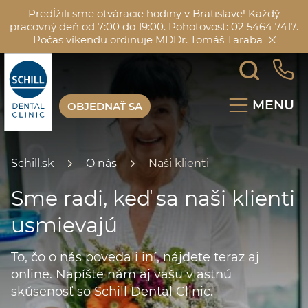
Predĺžili sme otváracie hodiny v Bratislave! Každý
pracovný deň od 7:00 do 19:00. Pohotovosť: 02 5464 7417.
Počas víkendu ordinuje MDDr. Tomáš Taraba
MENU
OBJEDNAŤ SA
Schill.sk
O nás
Naši klienti
Sme radi, keď sa naši klienti
usmievajú
To, čo o nás povedali iní, nájdete teraz aj
online. Napíšte nám aj vašu vlastnú
skúsenosť so Schill Dental Clinic.