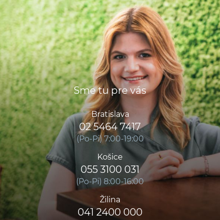
Sme tu pre vás
Bratislava
02 5464 7417
(Po-Pi) 7:00-19:00
Košice
055 3100 031
(Po-Pi) 8:00-16:00
Žilina
041 2400 000