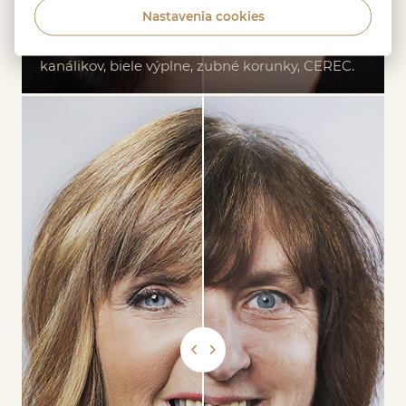
Nastavenia cookies
Vykonané zákroky
Dentálna hygiena, ošetrenie koreňových
kanálikov, biele výplne, zubné korunky, CEREC.