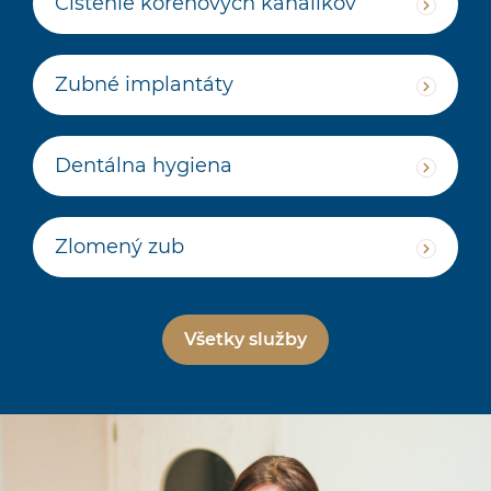
Čistenie koreňových kanálikov
Zubné implantáty
Dentálna hygiena
Zlomený zub
Všetky služby