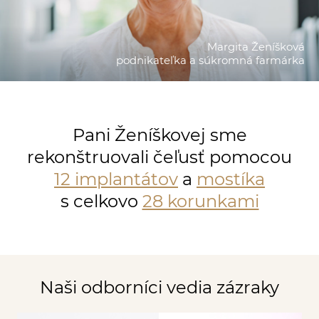
Margita Ženíšková
podnikateľka a súkromná farmárka
Pani Ženíškovej sme
rekonštruovali čeľusť pomocou
12 implantátov
a
mostíka
s celkovo
28 korunkami
Naši odborníci vedia zázraky