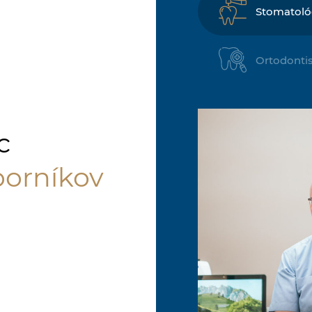
Stomatoló
Ortodontis
c
borníkov