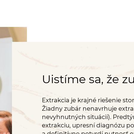
Uistíme sa, že z
Extrakcia je krajné riešenie s
Žiadny zubár nenavrhuje extr
nevyhnutných situácií). Predt
extrakciu, upresní diagnózu p
a definitívne potvrdí nutnosť e