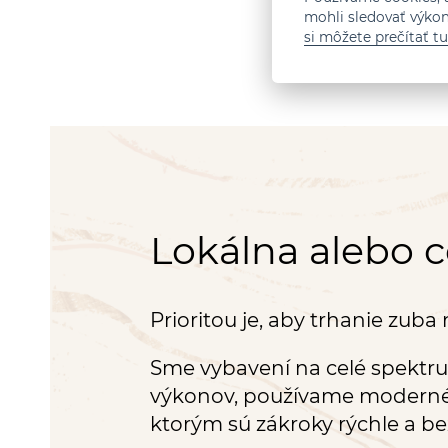
mohli sledovať výko
si môžete prečítať tu
Lokálna alebo c
Prioritou je, aby trhanie zuba 
Sme vybavení na celé spektr
výkonov, používame moderné 
ktorým sú zákroky rýchle a be