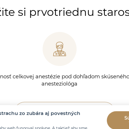
ite si prvotriednu staros
nosť celkovej anestézie pod dohľadom skúsenéh
anesteziológa
Spoznajte Schill Dental Clinic
trachu zo zubára aj povestných
S
aby web fungoval správne. A taktiež aby sme