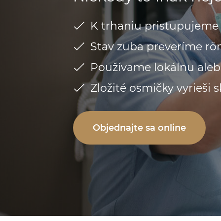
K trhaniu pristupujeme l
Stav zuba preveríme r
Používame lokálnu aleb
Zložité osmičky vyrieši
Objednajte sa online