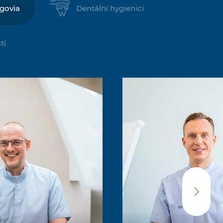
govia
Dentálni hygienici
ti