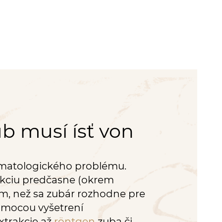
ub musí ísť von
tomatologického problému.
akciu predčasne (okrem
ým, než sa zubár rozhodne pre
omocou vyšetrení
xtrakcie až
röntgen
zuba či