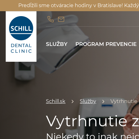
Predĺžili sme otváracie hodiny v Bratislave! Ka
SLUŽBY
PROGRAM PREVENCIE
SLUŽBY
PROGRAM PREVENCIE
Schill.sk
Služby
Vytrhnutie
Vytrhnutie z
Niekedy to inak nejd