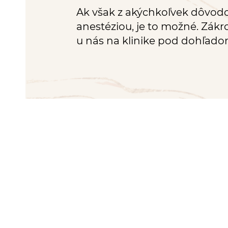
Ak však z akýchkoľvek dôvod
anestéziou, je to možné. Zák
u nás na klinike pod dohľad