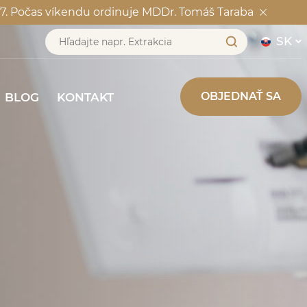
7417. Počas víkendu ordinuje MDDr. Tomáš Taraba
ENCIE
BLOG
KONTAKT
SK
OBJEDNAŤ SA
BLOG
KONTAKT