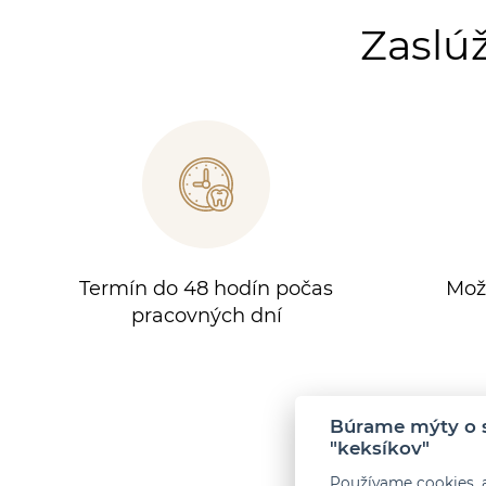
Zaslúž
Termín do 48 hodín počas
Mož
pracovných dní
Búrame mýty o s
"keksíkov"
Používame cookies, 