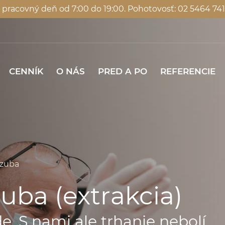
ždý pracovný deň od 7:00 do 19:00. Pohotovosť: 02 5464 
CENNÍK
O NÁS
PRED A PO
REFER
CENNÍK
O NÁS
PRED A PO
REFERENCIE
 zuba
uba (extrakcia)
e. S nami ale trhanie nebolí.