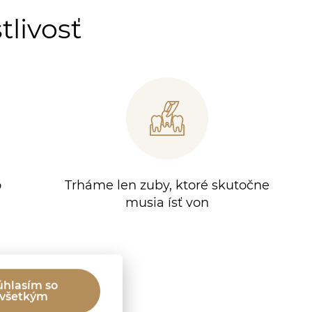
tlivosť
o
Trháme len zuby, ktoré skutočne
musia ísť von
úhlasím so
všetkým