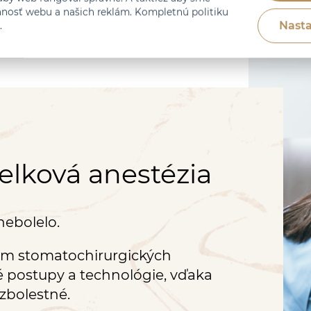
nnosť webu a našich reklám. Kompletnú politiku
Nasta
.
elková anestézia
nebolelo.
um stomatochirurgických
postupy a technológie, vďaka
zbolestné.