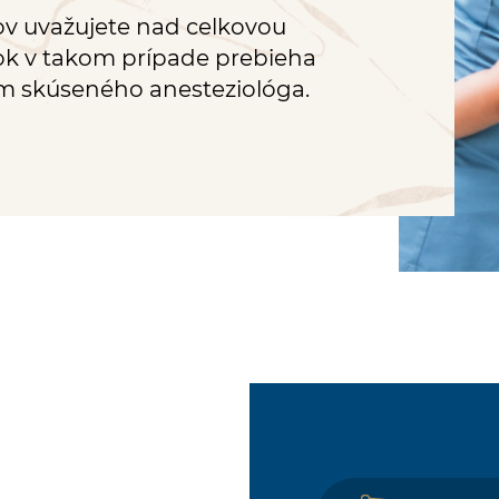
ov uvažujete nad celkovou
rok v takom prípade prebieha
om skúseného anesteziológa.