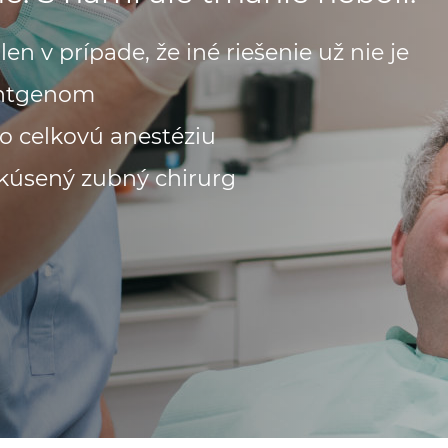
en v prípade, že iné riešenie už nie je
öntgenom
o celkovú anestéziu
 skúsený zubný chirurg