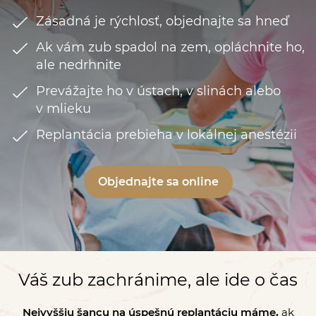
Zásadná je rýchlosť, objednajte sa hneď
Ak vám zub spadol na zem, opláchnite ho,
ale nedrhnite
Prevážajte ho v ústach, v slinách alebo
v mlieku
Replantácia prebieha v lokálnej anestézii
Objednajte sa online
Váš zub zachránime, ale ide o čas
Nejvyššiu šancu na úspešnú replantáciu máme,
ak