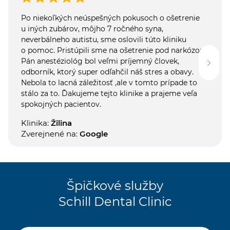
Po niekoľkých neúspešných pokusoch o ošetrenie
u iných zubárov, môjho 7 ročného syna,
neverbálneho autistu, sme oslovili túto kliniku
o pomoc. Pristúpili sme na ošetrenie pod narkózou.
Pán anestéziológ bol veľmi príjemný človek,
odborník, ktorý super odľahčil náš stres a obavy.
Nebola to lacná záležitosť ,ale v tomto prípade to
stálo za to. Ďakujeme tejto klinike a prajeme veľa
spokojných pacientov.
Klinika:
Žilina
Zverejnené na:
Google
Špičkové služby
Schill Dental Clinic