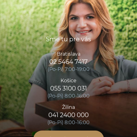
Sme tu pre vás
Bratislava
02 5464 7417
(Po-Pi) 7:00-19:00
Košice
055 3100 031
(Po-Pi) 8:00-16:00
Žilina
041 2400 000
(Po-Pi) 8:00-16:00