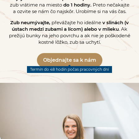
zub vrátime na miesto
do 1 hodiny.
Preto nečakajte
a ozvite se nám čo najskôr. Urobíme si na vás čas.
Zub neumývajte,
převážajte ho ideálne
v slinách
(v
ústach medzi zubami a lícom) alebo v mlieku
. Ak
prežijú bunky na jeho povrchu a ak nie je poškodené
kostné lôžko, zub sa uchytí.
Objednajte sa k nám
Termín do 48 hodín počas pracovných dní