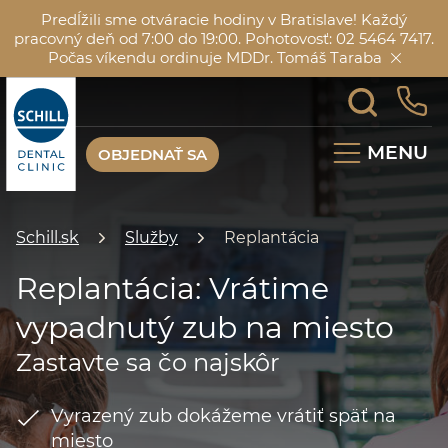
Predĺžili sme otváracie hodiny v Bratislave! Každý
pracovný deň od 7:00 do 19:00. Pohotovosť: 02 5464 7417.
Počas víkendu ordinuje MDDr. Tomáš Taraba
MENU
OBJEDNAŤ SA
Schill.sk
Služby
Replantácia
Replantácia: Vrátime
vypadnutý zub na miesto
Zastavte sa čo najskôr
Vyrazený zub dokážeme vrátiť späť na
miesto