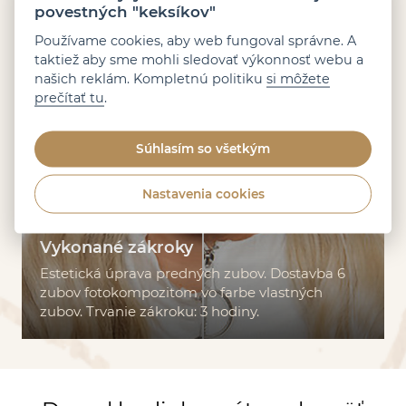
povestných "keksíkov"
Používame cookies, aby web fungoval správne. A
taktiež aby sme mohli sledovať výkonnosť webu a
našich reklám. Kompletnú politiku
si môžete
prečítať tu
.
Súhlasím so všetkým
Nastavenia cookies
Vykonané zákroky
Estetická úprava predných zubov. Dostavba 6
zubov fotokompozitom vo farbe vlastných
zubov. Trvanie zákroku: 3 hodiny.