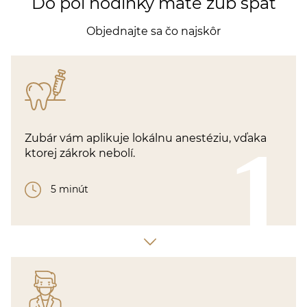
Do pol hodinky máte zub späť
Objednajte sa čo najskôr
1
Zubár vám aplikuje lokálnu anestéziu, vďaka
ktorej zákrok nebolí.
5 minút