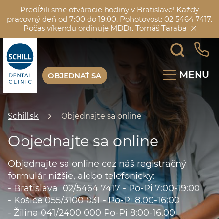
Predĺžili sme otváracie hodiny v Bratislave! Každý
pracovný deň od 7:00 do 19:00. Pohotovosť: 02 5464 7417.
Počas víkendu ordinuje MDDr. Tomáš Taraba
MENU
OBJEDNAŤ SA
Schill.sk
Objednajte sa online
Objednajte sa online
Objednajte sa online cez náš registračný
formulár nižšie, alebo telefonicky:
- Bratislava 02/5464 7417 - Po-Pi 7:00-19:00
- Košice 055/3100 031 - Po-Pi 8.00-16:00
- Žilina 041/2400 000 Po-Pi 8:00-16.00