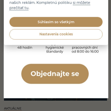
našich reklám. Kompletnú politiku
si môžete
ďalším receptom so salsicciou. Tentoraz si MUDr.
prečítať tu
.
Alexander Schill pripravil krémové gnocchi so salsicciou,
pestom, burratou a parmezánom – jednoduchý recept
plný chutí, ktorý zvládnete aj doma. Popri varení sa
Súhlasím so všetkým
s Miriam dostanú aj…
Nastavenia cookies
Prečítajte si článok
1 minúta čítania
Zverejnené 20. 7. 2026
AKTUÁLNE