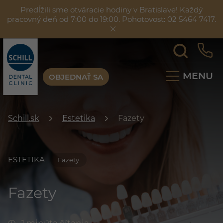
Predĺžili sme otváracie hodiny v Bratislave! Každý
pracovný deň od 7:00 do 19:00. Pohotovosť: 02 5464 7417.
MENU
OBJEDNAŤ SA
Schill.sk
Estetika
Fazety
ESTETIKA
Fazety
Fazety