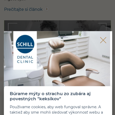
Prečítajte si článok
1 minúta čítania
Zverejnené 27. 7. 2026
AKTUÁLNE
Búrame mýty o strachu zo zubára aj
Zubár, ktorý rád varí: Gnocchi so
povestných "keksíkov"
salsicciou a burratou
Používame cookies, aby web fungoval správne. A
taktiež aby sme mohli sledovať výkonnosť webu a
Talianska edícia relácie Zubár, ktorý rád varí pokračuje