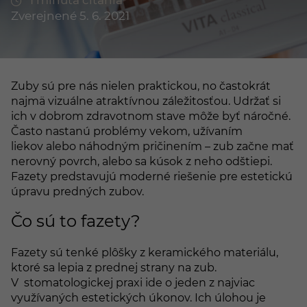
1 minúta čítania
Zverejnené 5. 6. 2021
Zuby sú pre nás nielen praktickou, no častokrát
najmä vizuálne atraktívnou záležitosťou. Udržať si
ich v dobrom zdravotnom stave môže byť náročné.
Často nastanú problémy vekom, užívaním
liekov alebo náhodným pričinením – zub začne mať
nerovný povrch, alebo sa kúsok z neho odštiepi.
Fazety predstavujú moderné riešenie pre estetickú
úpravu predných zubov.
Čo sú to fazety?
Fazety sú tenké plôšky z keramického materiálu,
ktoré sa lepia z prednej strany na zub.
V stomatologickej praxi ide o jeden z najviac
využívaných estetických úkonov. Ich úlohou je