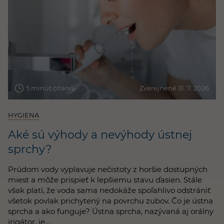
5 minút čítania
Zverejnené 31. 7. 2026
HYGIENA
Aké sú výhody a nevýhody ústnej
sprchy?
Prúdom vody vyplavuje nečistoty z horšie dostupných
miest a môže prispieť k lepšiemu stavu ďasien. Stále
však platí, že voda sama nedokáže spoľahlivo odstrániť
všetok povlak prichytený na povrchu zubov. Čo je ústna
sprcha a ako funguje? Ústna sprcha, nazývaná aj orálny
irigátor, je…