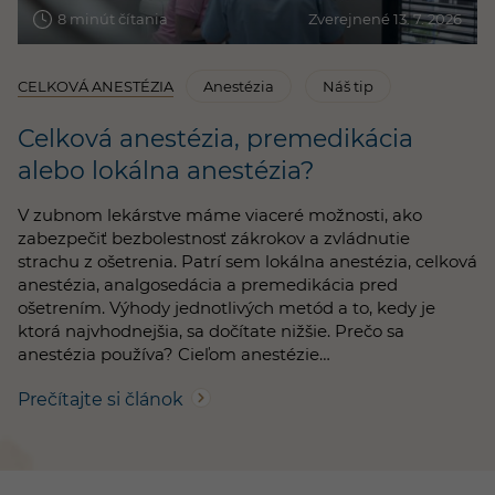
8 minút čítania
Zverejnené 13. 7. 2026
CELKOVÁ ANESTÉZIA
Anestézia
Náš tip
Celková anestézia, premedikácia
alebo lokálna anestézia?
V zubnom lekárstve máme viaceré možnosti, ako
zabezpečiť bezbolestnosť zákrokov a zvládnutie
strachu z ošetrenia. Patrí sem lokálna anestézia, celková
anestézia, analgosedácia a premedikácia pred
ošetrením. Výhody jednotlivých metód a to, kedy je
ktorá najvhodnejšia, sa dočítate nižšie. Prečo sa
anestézia používa? Cieľom anestézie…
Prečítajte si článok