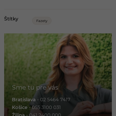
Štítky
Fazety
Sme tu pre vás
Bratislava
-
02 5464 7417
Košice
-
055 3100 031
Žilina
-
041 2400 000