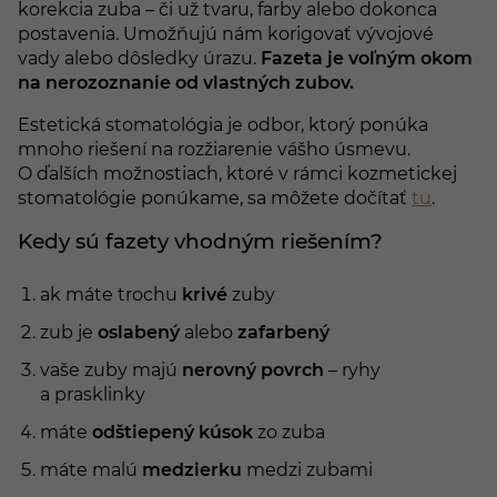
korekcia zuba – či už tvaru, farby alebo dokonca
postavenia. Umožňujú nám korigovať vývojové
vady alebo dôsledky úrazu.
Fazeta je voľným okom
na nerozoznanie od vlastných zubov.
Estetická stomatológia je odbor, ktorý ponúka
mnoho riešení na rozžiarenie vášho úsmevu.
O ďalších možnostiach, ktoré v rámci kozmetickej
stomatológie ponúkame, sa môžete dočítať
tu
.
Kedy sú fazety vhodným riešením?
ak máte trochu
krivé
zuby
zub je
oslabený
alebo
zafarbený
vaše zuby majú
nerovný povrch
– ryhy
a prasklinky
máte
odštiepený kúsok
zo zuba
máte malú
medzierku
medzi zubami