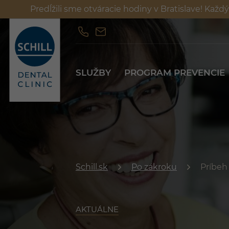
Predĺžili sme otváracie hodiny v Bratislave! Ka
SLUŽBY
PROGRAM PREVENCIE
SLUŽBY
PROGRAM PREVENCIE
Schill.sk
Po zákroku
Príbeh
AKTUÁLNE