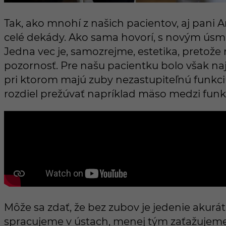
Tak, ako mnohí z našich pacientov, aj pani 
celé dekády. Ako sama hovorí, s novým úsme
Jedna vec je, samozrejme, estetika, pretože
pozornosť. Pre našu pacientku bolo však na
pri ktorom majú zuby nezastupiteľnú funkciu
rozdiel prežúvať napríklad mäso medzi fun
Môže sa zdať, že bez zubov je jedenie akurá
spracujeme v ústach, menej tým zaťažujeme