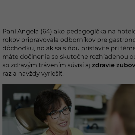
Pani Angela (64) ako pedagogička na hotelo
rokov pripravovala odborníkov pre gastrono
dôchodku, no ak sa s ňou pristavíte pri téme 
máte dočinenia so skutočne rozhľadenou o
so zdravým trávením súvisí aj
zdravie zubo
raz a navždy vyriešiť.