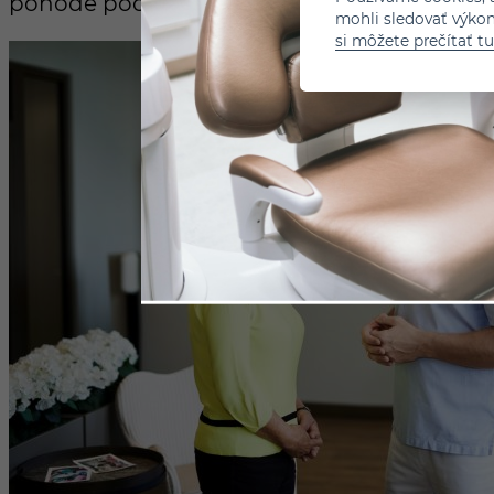
pohode počas celého procesu.“
mohli sledovať výko
si môžete prečítať tu