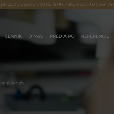
ždý pracovný deň od 7:00 do 19:00. Pohotovosť: 02 5464 
CENNÍK
O NÁS
PRED A PO
REFER
CENNÍK
O NÁS
PRED A PO
REFERENCIE
 pani Angely