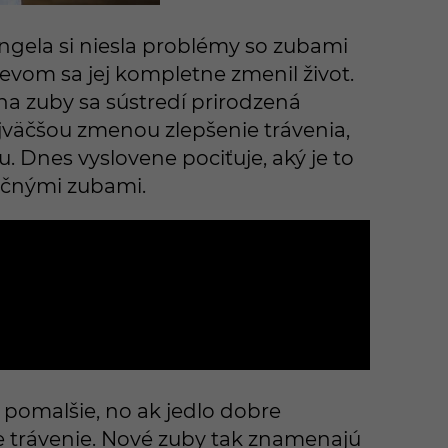
Angela si niesla problémy so zubami
vom sa jej kompletne zmenil život.
 na zuby sa sústredí prirodzená
jväčšou zmenou zlepšenie trávenia,
. Dnes vyslovene pociťuje, aký je to
kčnými zubami.
t pomalšie, no ak jedlo dobre
 trávenie. Nové zuby tak znamenajú