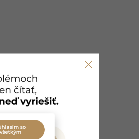
úhlasím so
všetkým