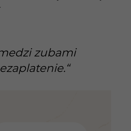
.
 medzi zubami
ezaplatenie.“