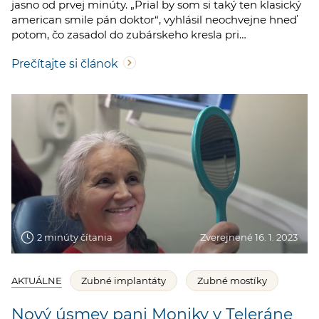
jasno od prvej minúty. „Prial by som si taký ten klasický
american smile pán doktor“, vyhlásil neochvejne hneď
potom, čo zasadol do zubárskeho kresla pri…
Prečítajte si článok
2 minúty čítania
Zverejnené 16. 1. 2023
AKTUÁLNE
Zubné implantáty
Zubné mostíky
Nový úsmev pani Moniky v Teleráne