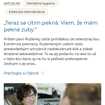
AKTUÁLNE
Dentálna hygiena
Estetická rekonštrukcia
„Teraz sa cítim pekná. Viem, že mám
pekné zuby.“
Príbeh pani Ruženky začal prihláškou do televíznej šou
Extrémne premeny. Ruženkiným cieľom bolo
predovšetkým schudnúť nadobudnuté kilá a získať
stratené sebavedomie. To sa jej podarilo, no ako to už
v tejto šou býva, aj na ňu si počkalo prekvapenie.
Jedným z jej snov…
Prečítajte si článok