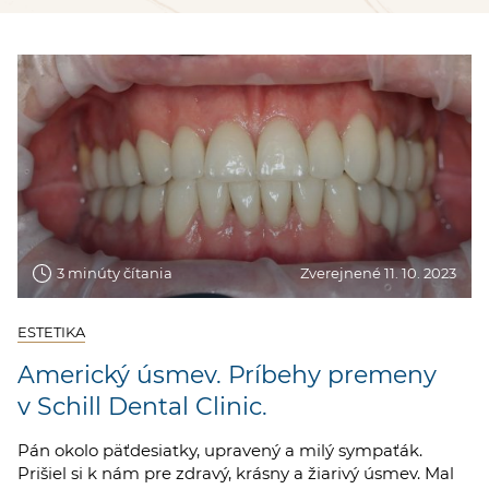
3 minúty čítania
Zverejnené 11. 10. 2023
ESTETIKA
Americký úsmev. Príbehy premeny
v Schill Dental Clinic.
Pán okolo päťdesiatky, upravený a milý sympaťák.
Prišiel si k nám pre zdravý, krásny a žiarivý úsmev. Mal