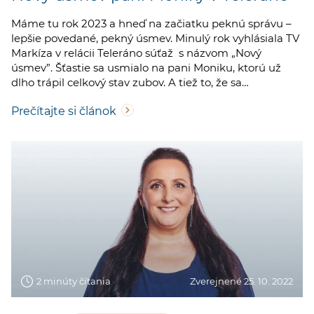
Máme tu rok 2023 a hneď na začiatku peknú správu –
lepšie povedané, pekný úsmev. Minulý rok vyhlásiala TV
Markíza v relácii Teleráno súťaž s názvom „Nový
úsmev”. Šťastie sa usmialo na pani Moniku, ktorú už
dlho trápil celkový stav zubov. A tiež to, že sa…
Prečítajte si článok
2 minúty čítania
Zverejnené 25. 10. 2022