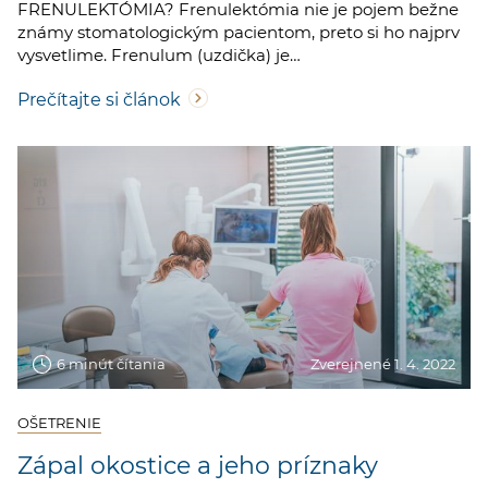
FRENULEKTÓMIA? Frenulektómia nie je pojem bežne
známy stomatologickým pacientom, preto si ho najprv
vysvetlime. Frenulum (uzdička) je…
Prečítajte si článok
6 minút čítania
Zverejnené 1. 4. 2022
OŠETRENIE
Zápal okostice a jeho príznaky