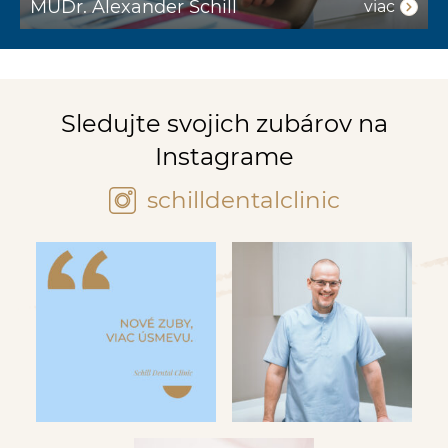
MUDr. Alexander Schill
M
viac
Sledujte svojich zubárov na
Instagrame
schilldentalclinic