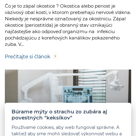
Čo je to zápal okostice ? Okostica alebo periost je
väzivový obal kostí, v ktorom prebiehajú nervové vlákna.
Niekedy je nesprávne označovaný za okostnicu. Zápal
okostice (periostitída) je obranný stav vznikajúci
najčastejšie ako odpoveď organizmu na infekciu
pochádzajúcu z koreňových kanálikov pokazeného
zuba. V…
Prečítajte si článok
Búrame mýty o strachu zo zubára aj
povestných "keksíkov"
Používame cookies, aby web fungoval správne. A
2 minúty čítania
Zverejnené 11. 3. 2021
taktiež aby sme mohli sledovať výkonnosť webu a