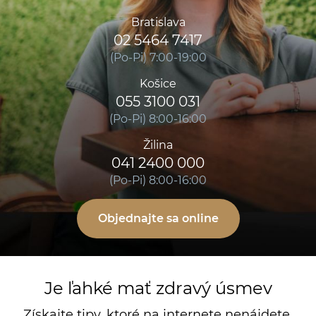
Bratislava
02 5464 7417
(Po-Pi) 7:00-19:00
Košice
055 3100 031
(Po-Pi) 8:00-16:00
Žilina
041 2400 000
(Po-Pi) 8:00-16:00
Objednajte sa online
Je ľahké mať zdravý úsmev
Získajte tipy, ktoré na internete nenájdete.