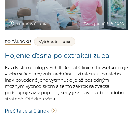
4 minúty čítania
Zverejnené 9. 9. 2020
PO ZÁKROKU
Vytrhnutie zuba
Hojenie ďasna po extrakcii zuba
Každý stomatológ v Schill Dental Clinic robí všetko, čo je
v jeho silách, aby zub zachránil. Extrakcia zuba alebo
inak povedané jeho vytrhnutie je až posledným
možným východiskom a tento zákrok sa zväčša
podstupuje až v prípade, kedy je zdravie zuba nadobro
stratené. Otázkou však…
Prečítajte si článok