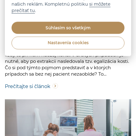
našich reklám. Kompletnú politiku
si môžete
prečítať tu
.
OŠETRENIE
Chirurgia
Vytrhnutie zuba
Kedy je po extrakcii zubu nevyhnutná
Súhlasím so všetkým
egalizácia
Nastavenia cookies
Extrakcia zuba obvykle býva konečné riešenie, no nie
vždy to pri ňom naozaj končí. V určitých prípadoch je
nutné, aby po extrakcii nasledovala tzv. egalizácia kosti.
Čo si pod týmto pojmom predstaviť a v ktorých
prípadoch sa bez nej pacient nezaobíde? To…
Prečítajte si článok