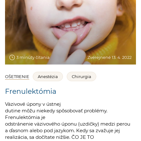
3 minúty čítania
Zverejnené 13. 4. 2022
OŠETRENIE
Anestézia
Chirurgia
Frenulektómia
Väzivové úpony v ústnej
dutine môžu niekedy spôsobovať problémy.
Frenulektómia je
odstránenie väzivového úponu (uzdičky) medzi perou
a ďasnom alebo pod jazykom. Kedy sa zvažuje jej
realizácia, sa dočítate nižšie. ČO JE TO