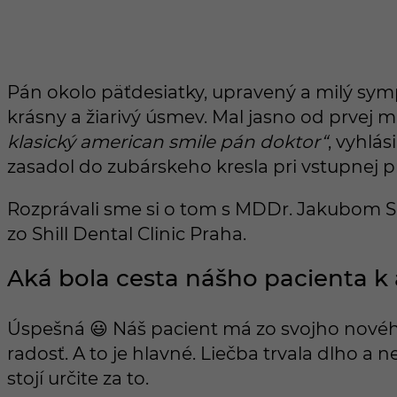
Pán okolo päťdesiatky, upravený a milý sympa
krásny a žiarivý úsmev. Mal jasno od prvej m
klasický american smile pán doktor“
, vyhlá
zasadol do zubárskeho kresla pri vstupnej p
Rozprávali sme si o tom s MDDr. Jakubom 
zo Shill Dental Clinic Praha.
Aká bola cesta nášho pacienta
Úspešná 😃 Náš pacient má zo svojho nové
radosť. A to je hlavné. Liečba trvala dlho a
stojí určite za to.