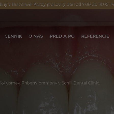
diny v Bratislave! Každý pracovný deň od 7:00 do 19:00. 
CENNÍK
O NÁS
PRED A PO
REFER
CENNÍK
O NÁS
PRED A PO
REFERENCIE
ký úsmev. Príbehy premeny v Schill Dental Clinic.