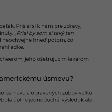
ťák. Prišiel si k nám pre zdravý,
inúty.
„Prial by som si taký ten
sil neochvejne hneď potom, čo
rehliadke.
Scheerom, jeho ošetrujúcim lekárom
 k americkému úsmevu?
ho úsmevu a opravených zubov veľkú
 nebola úplne jednoduchá, výsledok ale