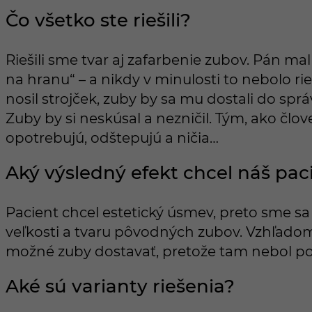
Čo všetko ste riešili?
Riešili sme tvar aj zafarbenie zubov. Pán ma
na hranu“ – a nikdy v minulosti to nebolo ri
nosil strojček, zuby by sa mu dostali do spr
Zuby by si neskúsal a nezničil. Tým, ako člo
opotrebujú, odštepujú a ničia…
Aký výsledný efekt chcel náš pac
Pacient chcel estetický úsmev, preto sme sa 
veľkosti a tvaru pôvodných zubov. Vzhľado
možné zuby dostavať, pretože tam nebol pot
Aké sú varianty riešenia?