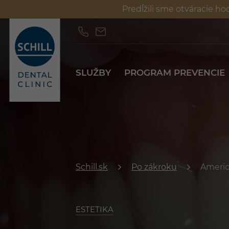
Predĺžili sme otváracie ho
SLUŽBY
PROGRAM PREVENCIE
SLUŽBY
PROGRAM PREVENCIE
Schill.sk
Po zákroku
Americ
ESTETIKA