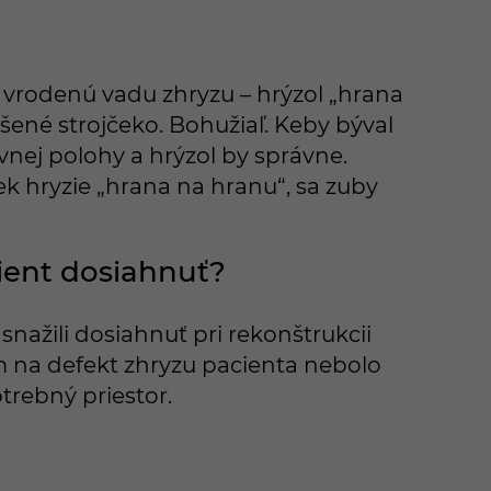
l vrodenú vadu zhryzu – hrýzol „hrana
ešené strojčeko. Bohužiaľ. Keby býval
ávnej polohy a hrýzol by správne.
vek hryzie „hrana na hranu“, sa zuby
ient dosiahnuť?
snažili dosiahnuť pri rekonštrukcii
m na defekt zhryzu pacienta nebolo
rebný priestor.