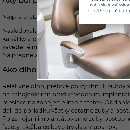
Aký bol postup liečby?
mohli sledovať výko
si môžete prečítať tu
Najprv prebehla podrobná dentálna hygiena 
Nasledovala oprava zubov. Pri niekoľkých po
kanáliky a pripravovali zuby na korunky a ove
zavedené implantáty. Na zadných zuboch sú
Na predné zuby sme aplikovali fazety.
Ako dlho liečba trvala?
Relatívne dlho, pretože po vytrhnutí zubov
na zahojenie rán pred zavedením implantáto
mesiace na zahojenie implantátov. Obdobie 
dali do poriadku všetky ostatné zuby a post
Po zahojení implantátov sme zuby postupne
fazety. Liečba celkovo trvala zhruba rok.