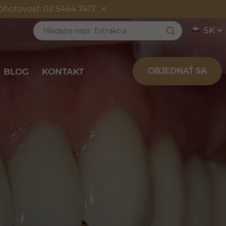
Pohotovosť: 02 5464 7417.
ENCIE
BLOG
KONTAKT
SK
OBJEDNAŤ SA
BLOG
KONTAKT