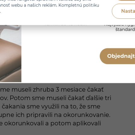
nnosť webu a našich reklám. Kompletnú politiku
Nasta
.
a prvé bielenie.
stihnutých zuboch sme čistili
rlay. Dva zuby sa trhali a boli
 korunky/overlay keramické práce.
 sme museli zhruba 3 mesiace čakať
v. Potom sme museli čakať ďalšie tri
čakania sme využili na to, že sme
upne ich pripravili na okorunkovanie.
 okorunkovali a potom aplikovali