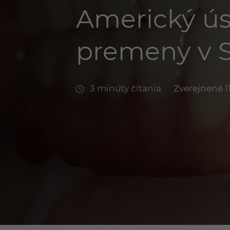
Americký ús
premeny v Sc
3 minúty čítania
Zverejnené 11