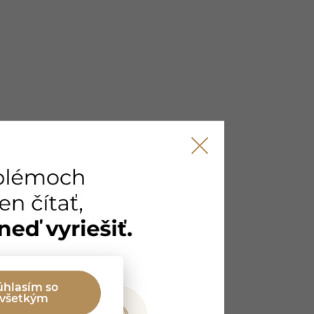
úhlasím so
všetkým