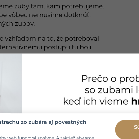
unieme zuby tam, kam potrebujeme.
ečbe vôbec nemusíme dotknúť.
dných zubov.
še vzhľadom na to, že potreboval
lternatívnemu postupu tu boli
odli?
 Tým sa zväčší priestor na dostavbu
 po skutočne bielom americkom
lo podľa jeho očakávania. Preto sme
(keramické žuvacie plôšky) na
trachu zo zubára aj povestných
boch.
S
aby web fungoval správne. A taktiež aby sme