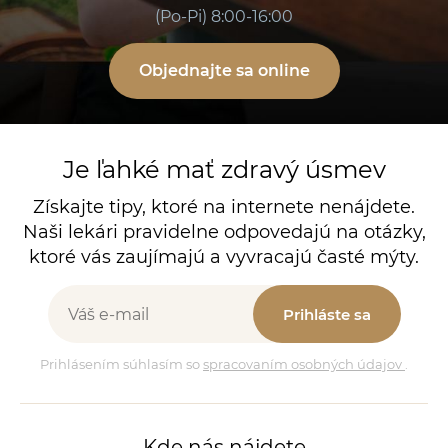
(Po-Pi) 8:00-16:00
Objednajte sa online
Je ľahké mať zdravý úsmev
Získajte tipy, ktoré na internete nenájdete.
Naši lekári pravidelne odpovedajú na otázky,
ktoré vás zaujímajú a vyvracajú časté mýty.
Prihláste sa
Prihlásením súhlasím so
spracovaním osobných údajov
.
Kde nás nájdete