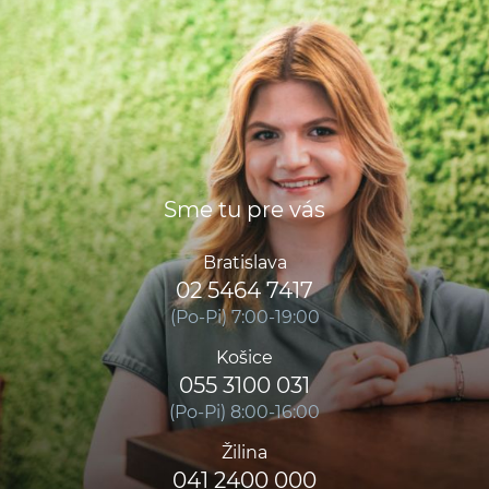
Sme tu pre vás
Bratislava
02 5464 7417
(Po-Pi) 7:00-19:00
Košice
055 3100 031
(Po-Pi) 8:00-16:00
Žilina
041 2400 000