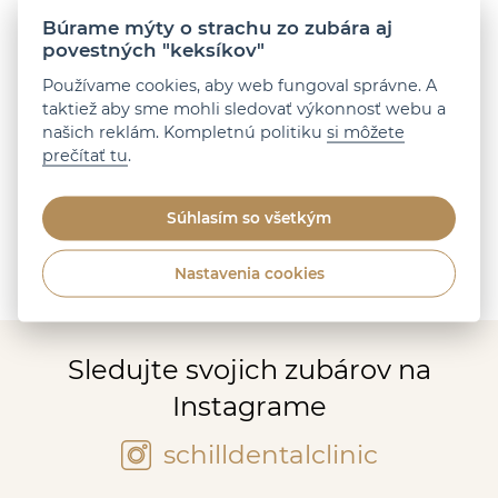
stanovená.
Búrame mýty o strachu zo zubára aj
povestných "keksíkov"
Organizátor si vyhradzuje právo kedykoľvek
Používame cookies, aby web fungoval správne. A
pozmeniť pravidlá súťaže, či súťaž úplne zrušiť bez
taktiež aby sme mohli sledovať výkonnosť webu a
udania dôvodu a stanovenia náhrady.
našich reklám. Kompletnú politiku
si môžete
prečítať tu
.
Súťaž nie je žiadnym spôsobom sponzorovaná,
podporovaná, spravovaná ani spojená so
spoločnosťou Meta. Súťažiaci zapojením sa do
Súhlasím so všetkým
Súťaže berú na vedomie a súhlasia, že Meta nemá
voči Súťažiacim žiadne záväzky.
Nastavenia cookies
Sledujte svojich zubárov na
Instagrame
schilldentalclinic