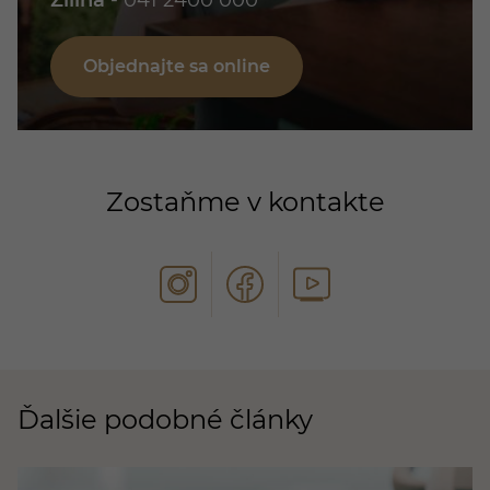
Žilina
-
041 2400 000
Objednajte sa online
Zostaňme v kontakte
Ďalšie podobné články