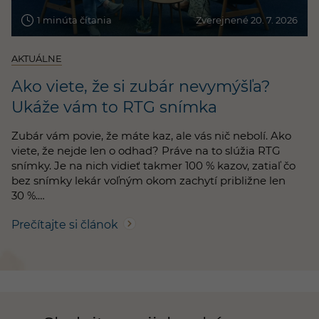
1 minúta čítania
Zverejnené 20. 7. 2026
AKTUÁLNE
Ako viete, že si zubár nevymýšľa?
Ukáže vám to RTG snímka
Zubár vám povie, že máte kaz, ale vás nič nebolí. Ako
viete, že nejde len o odhad? Práve na to slúžia RTG
snímky. Je na nich vidieť takmer 100 % kazov, zatiaľ čo
bez snímky lekár voľným okom zachytí približne len
30 %.…
Prečítajte si článok