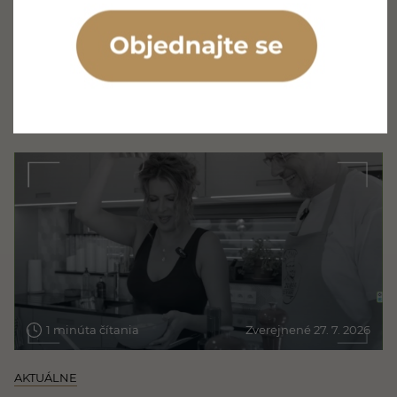
miest a môže prispieť k lepšiemu stavu ďasien. Stále
však platí, že voda sama nedokáže spoľahlivo odstrániť
všetok povlak prichytený na povrchu zubov. Čo je ústna
sprcha a ako funguje? Ústna sprcha, nazývaná aj orálny
irigátor, je…
Prečítajte si článok
1 minúta čítania
Zverejnené 27. 7. 2026
AKTUÁLNE