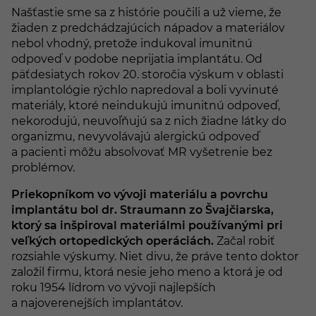
Našťastie sme sa z histórie poučili a už vieme, že
žiaden z predchádzajúcich nápadov a materiálov
nebol vhodný, pretože indukoval imunitnú
odpoveď v podobe neprijatia implantátu. Od
päťdesiatych rokov 20. storočia výskum v oblasti
implantológie rýchlo napredoval a boli vyvinuté
materiály, ktoré neindukujú imunitnú odpoveď,
nekorodujú, neuvoľňujú sa z nich žiadne látky do
organizmu, nevyvolávajú alergickú odpoveď
a pacienti môžu absolvovať MR vyšetrenie bez
problémov.
Priekopníkom vo vývoji materiálu a povrchu
implantátu bol dr. Straumann zo Švajčiarska,
ktorý sa inšpiroval materiálmi používanými pri
veľkých ortopedických operáciách.
Začal robiť
rozsiahle výskumy. Niet divu, že práve tento doktor
založil firmu, ktorá nesie jeho meno a ktorá je od
roku 1954 lídrom vo vývoji najlepších
a najoverenejších implantátov.