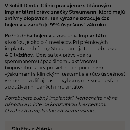
V Schill Dental Clinic pracujeme s titánovým
implantátmi práve značky Straumann, ktoré majú
aktívny biopovrch. Ten výrazne skracuje čas
hojenia a zaručuje 99% úspešnosť zákroku.
Bežná
doba hojenia
a zrastenia
implantátu
s kosťou je okolo 4 mesiacov. Pri prémiových
implantátoch firmy Straumann je táto doba okolo
4-6 týždňov
. Deje sa tak práve vďaka
spomínanému špeciálnemu aktívnemu
biopovrchu, ktorý prešiel nielen početnými
výskumami a klinickými testami, ale túto úspešnosť
vieme potvrdiť aj našimi výbornými skúsenosťami
s používaním daných implantátov.
Potrebujete zubný implantát? Nenechajte nič na
náhodu a príďte na konzultáciu k expertom.
O zuboch a implantátoch vieme všetko.
Služby z článku