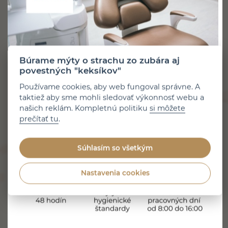
Prečítajte si článok
Búrame mýty o strachu zo zubára aj
povestných "keksíkov"
Používame cookies, aby web fungoval správne. A
taktiež aby sme mohli sledovať výkonnosť webu a
našich reklám. Kompletnú politiku
si môžete
prečítať tu
.
5 minút čítania
Zverejnené 31. 7. 2026
Súhlasím so všetkým
HYGIENA
Nastavenia cookies
Aké sú výhody a nevýhody ústnej
sprchy?
Prúdom vody vyplavuje nečistoty z horšie dostupných