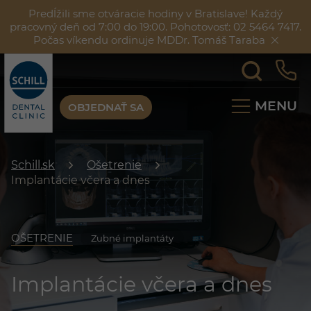
Predĺžili sme otváracie hodiny v Bratislave! Každý
pracovný deň od 7:00 do 19:00. Pohotovosť: 02 5464 7417.
Počas víkendu ordinuje MDDr. Tomáš Taraba
MENU
OBJEDNAŤ SA
Schill.sk
Ošetrenie
Implantácie včera a dnes
OŠETRENIE
Zubné implantáty
Implantácie včera a dnes