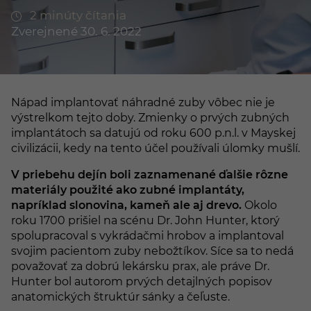
2 minúty čítania
Zverejnené 30. 6. 2022
Nápad implantovať náhradné zuby vôbec nie je
výstrelkom tejto doby. Zmienky o prvých zubných
implantátoch sa datujú od roku 600 p.n.l. v Mayskej
civilizácii, kedy na tento účel používali úlomky mušlí.
V priebehu dejín boli zaznamenané ďalšie rôzne
materiály použité ako zubné implantáty,
napríklad slonovina, kameň ale aj drevo.
Okolo
roku 1700 prišiel na scénu Dr. John Hunter, ktorý
spolupracoval s vykrádačmi hrobov a implantoval
svojim pacientom zuby nebožtíkov. Síce sa to nedá
považovať za dobrú lekársku prax, ale práve Dr.
Hunter bol autorom prvých detajlných popisov
anatomických štruktúr sánky a čeľuste.