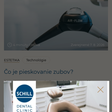
4 minúty čítania
Zverejnené 7. 8. 2026
ESTETIKA
Technológie
Čo je pieskovanie zubov?
S pieskovaním zubov (odborne Airflow) sa môžete
stretnúť na dentálnej hygiene. Je to prístroj, ktorý
pomocou jemného prášku, vody a vzduchu odstraňuje
z povrchu zubov usadené pigmenty a baktérie. Aby ste
predišli nielen sfarbeniu zubov, ale aj rôznym zápalom
a ochoreniam v ústach, je dobré tieto…