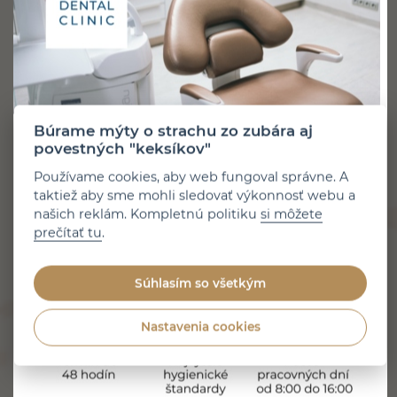
predišli nielen sfarbeniu zubov, ale aj rôznym zápalom
a ochoreniam v ústach, je dobré tieto…
Prečítajte si článok
Búrame mýty o strachu zo zubára aj
povestných "keksíkov"
Používame cookies, aby web fungoval správne. A
taktiež aby sme mohli sledovať výkonnosť webu a
našich reklám. Kompletnú politiku
si môžete
prečítať tu
.
Súhlasím so všetkým
5 minút čítania
Zverejnené 31. 7. 2026
Nastavenia cookies
HYGIENA
Aké sú výhody a nevýhody ústnej
sprchy?