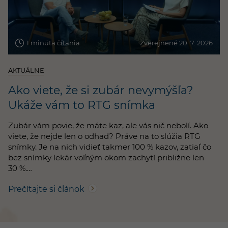
1 minúta čítania
Zverejnené 20. 7. 2026
AKTUÁLNE
Ako viete, že si zubár nevymýšľa?
Ukáže vám to RTG snímka
Zubár vám povie, že máte kaz, ale vás nič nebolí. Ako
viete, že nejde len o odhad? Práve na to slúžia RTG
snímky. Je na nich vidieť takmer 100 % kazov, zatiaľ čo
bez snímky lekár voľným okom zachytí približne len
30 %.…
Prečítajte si článok