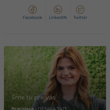
Facebook
LinkedIN
Twitter
Sme tu pre vás
Bratislava
-
02 5464 7417