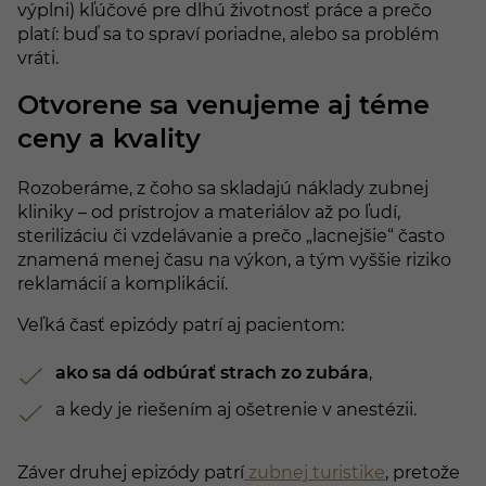
výplni) kľúčové pre dlhú životnosť práce a prečo
platí: buď sa to spraví poriadne, alebo sa problém
vráti.
Otvorene sa venujeme aj téme
ceny a kvality
Rozoberáme, z čoho sa skladajú náklady zubnej
kliniky – od prístrojov a materiálov až po ľudí,
sterilizáciu či vzdelávanie a prečo „lacnejšie“ často
znamená menej času na výkon, a tým vyššie riziko
reklamácií a komplikácií.
Veľká časť epizódy patrí aj pacientom:
ako sa dá odbúrať strach zo zubára
,
a kedy je riešením aj ošetrenie v anestézii.
Záver druhej epizódy patrí
zubnej turistike
, pretože