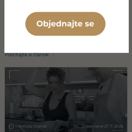
Prúdom vody vyplavuje nečistoty z horšie dostupných
miest a môže prispieť k lepšiemu stavu ďasien. Stále
však platí, že voda sama nedokáže spoľahlivo odstrániť
všetok povlak prichytený na povrchu zubov. Čo je ústna
sprcha a ako funguje? Ústna sprcha, nazývaná aj orálny
irigátor, je…
Prečítajte si článok
1 minúta čítania
Zverejnené 27. 7. 2026