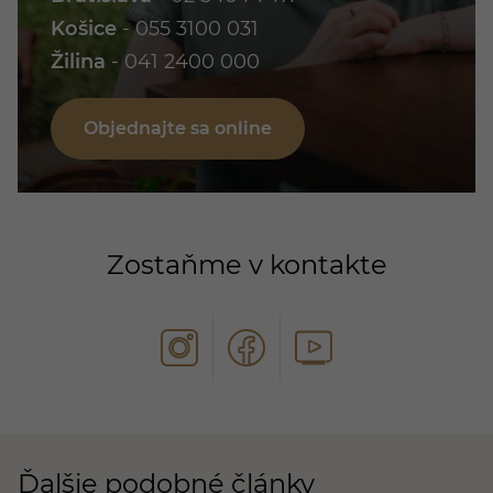
Košice
-
055 3100 031
Žilina
-
041 2400 000
Objednajte sa online
Zostaňme v kontakte
Ďalšie podobné články