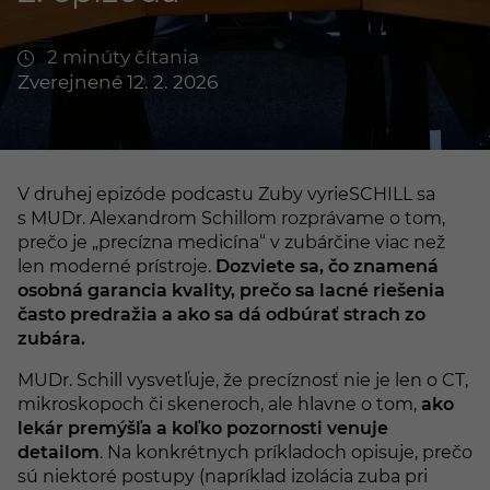
2 minúty čítania
Zverejnené 12. 2. 2026
V druhej epizóde podcastu Zuby vyrieSCHILL sa
s MUDr. Alexandrom Schillom rozprávame o tom,
prečo je „precízna medicína“ v zubárčine viac než
len moderné prístroje.
Dozviete sa, čo znamená
osobná garancia kvality, prečo sa lacné riešenia
často predražia a ako sa dá odbúrať strach zo
zubára.
MUDr. Schill vysvetľuje, že precíznosť nie je len o CT,
mikroskopoch či skeneroch, ale hlavne o tom,
ako
lekár premýšľa a koľko pozornosti venuje
detailom
. Na konkrétnych príkladoch opisuje, prečo
sú niektoré postupy (napríklad izolácia zuba pri