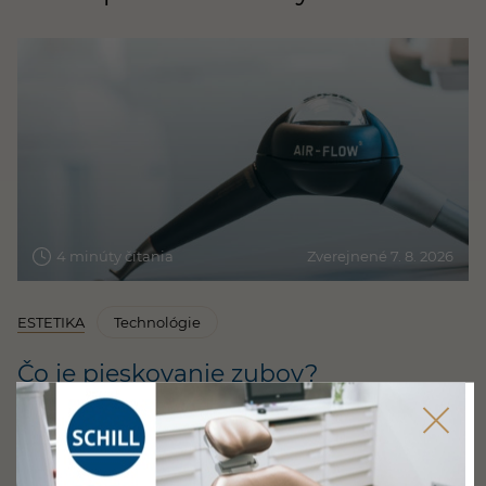
4 minúty čítania
Zverejnené 7. 8. 2026
ESTETIKA
Technológie
Čo je pieskovanie zubov?
S pieskovaním zubov (odborne Airflow) sa môžete
stretnúť na dentálnej hygiene. Je to prístroj, ktorý
pomocou jemného prášku, vody a vzduchu odstraňuje
z povrchu zubov usadené pigmenty a baktérie. Aby ste