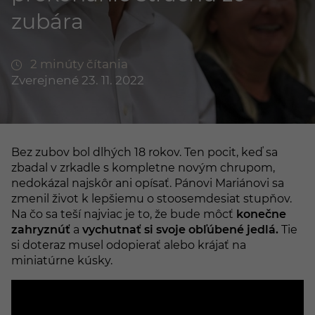
zubára
2 minúty čítania
Zverejnené 23. 11. 2022
Bez zubov bol dlhých 18 rokov. Ten pocit, keď sa
zbadal v zrkadle s kompletne novým chrupom,
nedokázal najskôr ani opísať. Pánovi Mariánovi sa
zmenil život k lepšiemu o stoosemdesiat stupňov.
Na čo sa teší najviac je to, že bude môcť
konečne
zahryznúť
a
vychutnať si svoje obľúbené jedlá.
Tie
si doteraz musel odopierať alebo krájať na
miniatúrne kúsky.