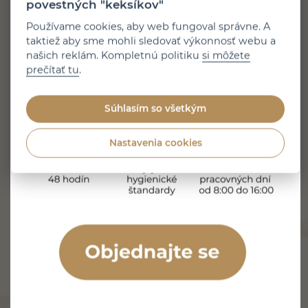
povestných "keksíkov"
Prúdom vody vyplavuje nečistoty z horšie dostupných
Používame cookies, aby web fungoval správne. A
miest a môže prispieť k lepšiemu stavu ďasien. Stále
taktiež aby sme mohli sledovať výkonnosť webu a
však platí, že voda sama nedokáže spoľahlivo odstrániť
našich reklám. Kompletnú politiku
si môžete
všetok povlak prichytený na povrchu zubov. Čo je ústna
prečítať tu
.
sprcha a ako funguje? Ústna sprcha, nazývaná aj orálny
irigátor, je…
Súhlasím so všetkým
Prečítajte si článok
Nastavenia cookies
1 minúta čítania
Zverejnené 27. 7. 2026