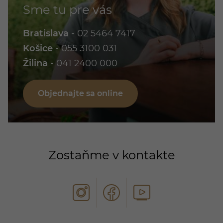
Sme tu pre vás
Bratislava
-
02 5464 7417
Košice
-
055 3100 031
Žilina
-
041 2400 000
Objednajte sa online
Zostaňme v kontakte