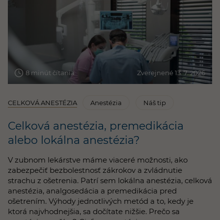
8 minút čítania
Zverejnené 13. 7. 2026
CELKOVÁ ANESTÉZIA
Anestézia
Náš tip
Celková anestézia, premedikácia
alebo lokálna anestézia?
V zubnom lekárstve máme viaceré možnosti, ako
zabezpečiť bezbolestnosť zákrokov a zvládnutie
strachu z ošetrenia. Patrí sem lokálna anestézia, celková
anestézia, analgosedácia a premedikácia pred
ošetrením. Výhody jednotlivých metód a to, kedy je
ktorá najvhodnejšia, sa dočítate nižšie. Prečo sa