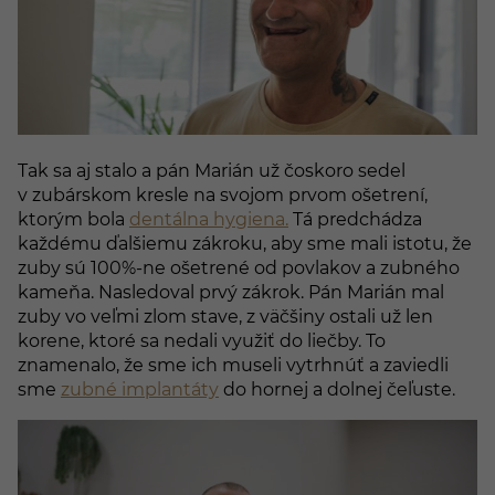
Tak sa aj stalo a pán Marián už čoskoro sedel
v zubárskom kresle na svojom prvom ošetrení,
ktorým bola
dentálna hygiena.
Tá predchádza
každému ďalšiemu zákroku, aby sme mali istotu, že
zuby sú 100%-ne ošetrené od povlakov a zubného
kameňa. Nasledoval prvý zákrok. Pán Marián mal
zuby vo veľmi zlom stave, z väčšiny ostali už len
korene, ktoré sa nedali využiť do liečby. To
znamenalo, že sme ich museli vytrhnúť a zaviedli
sme
zubné implantáty
do hornej a dolnej čeľuste.