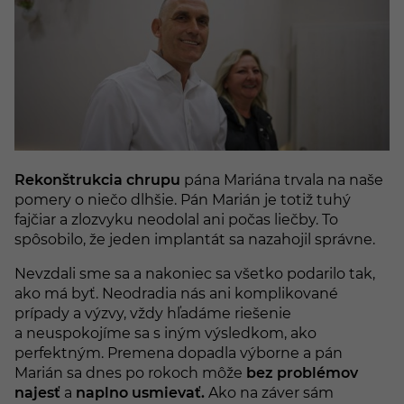
Rekonštrukcia chrupu
pána Mariána trvala na naše
pomery o niečo dlhšie. Pán Marián je totiž tuhý
fajčiar a zlozvyku neodolal ani počas liečby. To
spôsobilo, že jeden implantát sa nazahojil správne.
Nevzdali sme sa a nakoniec sa všetko podarilo tak,
ako má byť. Neodradia nás ani komplikované
prípady a výzvy, vždy hľadáme riešenie
a neuspokojíme sa s iným výsledkom, ako
perfektným. Premena dopadla výborne a pán
Marián sa dnes po rokoch môže
bez problémov
najesť
a
naplno usmievať.
Ako na záver sám