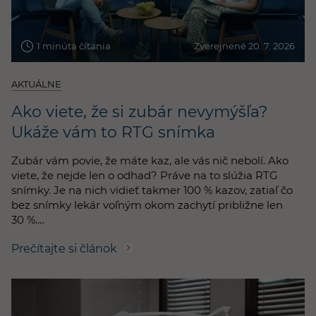
1 minúta čítania
Zverejnené 20. 7. 2026
AKTUÁLNE
Ako viete, že si zubár nevymýšľa?
Ukáže vám to RTG snímka
Zubár vám povie, že máte kaz, ale vás nič nebolí. Ako
viete, že nejde len o odhad? Práve na to slúžia RTG
snímky. Je na nich vidieť takmer 100 % kazov, zatiaľ čo
bez snímky lekár voľným okom zachytí približne len
30 %.…
Prečítajte si článok