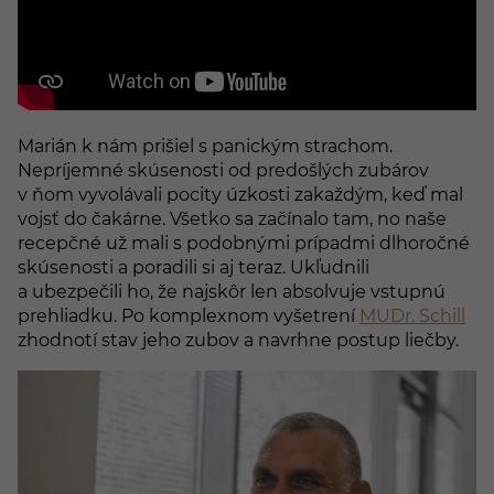
Marián k nám prišiel s panickým strachom.
Nepríjemné skúsenosti od predošlých zubárov
v ňom vyvolávali pocity úzkosti zakaždým, keď mal
vojsť do čakárne. Všetko sa začínalo tam, no naše
recepčné už mali s podobnými prípadmi dlhoročné
skúsenosti a poradili si aj teraz. Ukľudnili
a ubezpečili ho, že najskôr len absolvuje vstupnú
prehliadku. Po komplexnom vyšetrení
MUDr. Schill
zhodnotí stav jeho zubov a navrhne postup liečby.