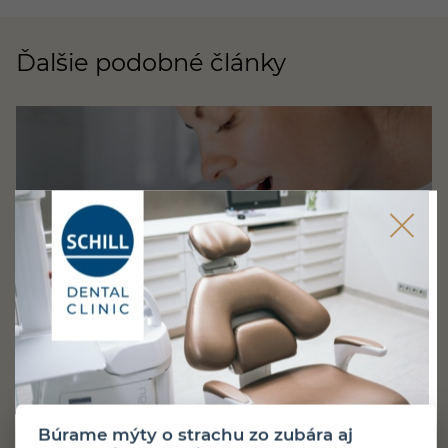
Ďalšie podobné články
5 minút čítania
Zverejnené 31. 7. 2026
HYGIENA
Aké sú výhody a nevýhody ústnej
sprchy?
Búrame mýty o strachu zo zubára aj