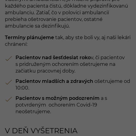
každého pacienta čistú, dôkladne vydezinfikovanú
ambulanciu. Zatiaľ, čo v polovici ambulancií
prebieha ošetrovanie pacientov, ostatné
ambulancie sa dezinfikujú.
Termíny plánujeme
tak, aby ste boli vy, aj naši lekári
chránení:
Pacientov nad šesťdesiat
roko
v, či pacientov
s pridruženým ochorením ošetrujeme na
začiatku pracovnej doby.
Pacientov mladších a zdravých
ošetrujeme od
10:00.
Pacientov s možným podozrením
a s
potvrdeným ochorením Covid-19
neošetrujeme.
V DEŇ VYŠETRENIA