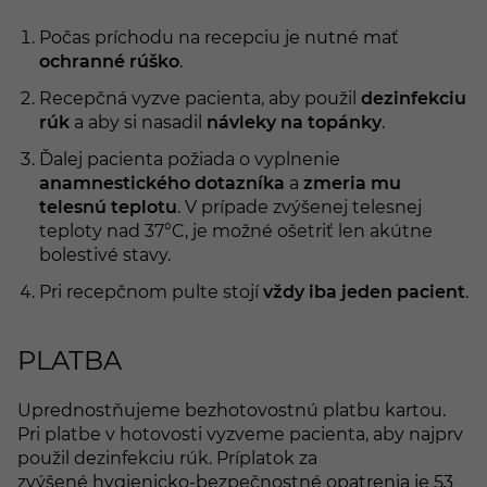
Počas príchodu na recepciu je nutné mať
ochranné rúško
.
Recepčná vyzve pacienta, aby použil
dezinfekciu
rúk
a aby si nasadil
návleky na topánky
.
Ďalej pacienta požiada o vyplnenie
anamnestického dotazníka
a
zmeria mu
telesnú teplotu
. V prípade zvýšenej telesnej
teploty nad 37°C, je možné ošetriť len akútne
bolestivé stavy.
Pri recepčnom pulte stojí
vždy iba jeden pacient
.
PLATBA
Uprednostňujeme bezhotovostnú platbu kartou.
Pri platbe v hotovosti vyzveme pacienta, aby najprv
použil dezinfekciu rúk. Príplatok za
zvýšené hygienicko-bezpečnostné opatrenia je 53