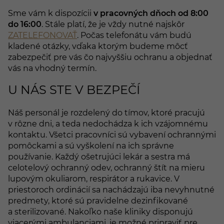
Sme vám k dispozícii
v pracovných dňoch od 8:00
do 16:00
. Stále platí, že je vždy nutné najskôr
ZATELEFONOVAŤ
. Počas telefonátu vám budú
kladené otázky, vďaka ktorým budeme môcť
zabezpečiť pre vás čo najvyššiu ochranu a objednať
vás na vhodný termín.
U NÁS STE V BEZPEČÍ
Náš personál je rozdelený do tímov, ktoré pracujú
v rôzne dni, a teda nedochádza k ich vzájomnému
kontaktu. Všetci pracovníci sú vybavení ochrannými
pomôckami a sú vyškolení na ich správne
používanie. Každý ošetrujúci lekár a sestra má
celotelový ochranný odev, ochranný štít na mieru
lupovým okuliarom, respirátor a rukavice. V
priestoroch ordinácií sa nachádzajú iba nevyhnutné
predmety, ktoré sú pravidelne dezinfikované
a sterilizované. Nakoľko naše kliniky disponujú
viacerými ambulanciami, je možné pripraviť pre