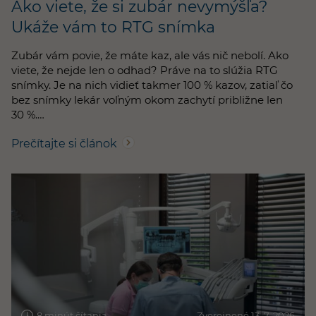
Ako viete, že si zubár nevymýšľa?
Ukáže vám to RTG snímka
Zubár vám povie, že máte kaz, ale vás nič nebolí. Ako
viete, že nejde len o odhad? Práve na to slúžia RTG
snímky. Je na nich vidieť takmer 100 % kazov, zatiaľ čo
bez snímky lekár voľným okom zachytí približne len
30 %.…
Prečítajte si článok
8 minút čítania
Zverejnené 13. 7. 2026