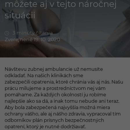
môžete aj v tejto náročnej
situácii
3 minúty čítania
Zverejnené 19. 10. 2020
Návštevu zubnej ambulancie už nemusíte
odkladať. Na našich klinikách sme
zabezpečili opatrenia, ktoré chránia vás aj nás. Našu
prácu milujeme a prostredníctvom nej vám
pomáhame. Za každých okolností ju robíme
najlepšie ako sa dá, a inak tomu nebude ani teraz.
Aby bola zabezpečená najvyššia možná miera
ochrany vášho, ale aj nášho zdravia, vypracoval tím
odborníkov plán prísnych bezpečnostných
opatrení, ktorý je nutné dodržiavať.