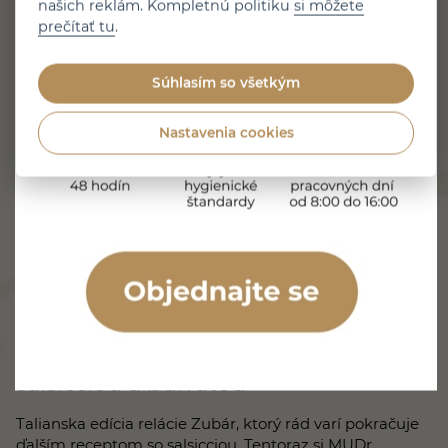
našich reklám. Kompletnú politiku
si môžete
Prečítajte si článok
prečítať tu
.
Súhlasím so všetkým
Nastavenia cookies
1 minúta čítania
Zverejnené 27. 7. 2026
AKTUÁLNE
Zubár, ktorý rád varí: Gnocchi so
salsicciou a burratou
Talianska edícia relácie Zubár, ktorý rád varí pokračuje
ďalším receptom so salsicciou. Tentoraz si MUDr.