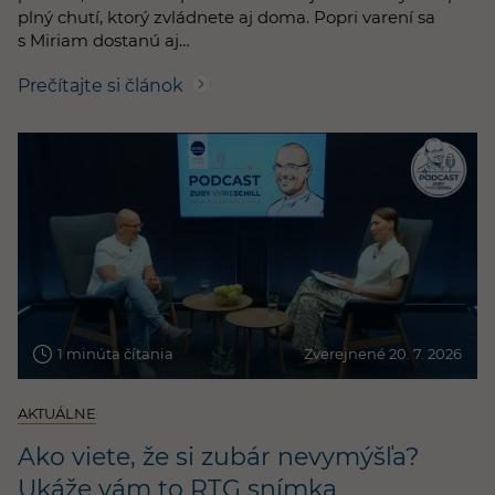
plný chutí, ktorý zvládnete aj doma. Popri varení sa
s Miriam dostanú aj…
Prečítajte si článok
1 minúta čítania
Zverejnené 20. 7. 2026
AKTUÁLNE
Ako viete, že si zubár nevymýšľa?
Ukáže vám to RTG snímka