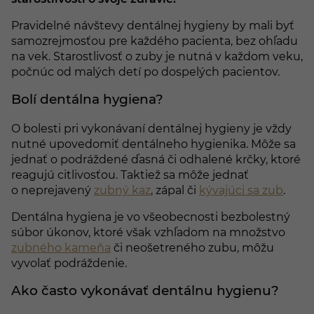
Pravidelné návštevy dentálnej hygieny by mali byť
samozrejmosťou pre každého pacienta, bez ohľadu
na vek. Starostlivosť o zuby je nutná v každom veku,
počnúc od malých detí po dospelých pacientov.
Bolí dentálna hygiena?
O bolesti pri vykonávaní dentálnej hygieny je vždy
nutné upovedomiť dentálneho hygienika. Môže sa
jednať o podráždené ďasná či odhalené krčky, ktoré
reagujú citlivosťou. Taktiež sa môže jednať
o neprejavený
zubný kaz
, zápal či
kývajúci sa zub
.
Dentálna hygiena je vo všeobecnosti bezbolestný
súbor úkonov, ktoré však vzhľadom na množstvo
zubného kameňa
či neošetreného zubu, môžu
vyvolať podráždenie.
Ako často vykonávať dentálnu hygienu?