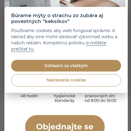
Búrame mýty o strachu zo zubára aj
povestných "keksíkov"
Používame cookies, aby web fungoval správne. A
taktiež aby sme mohli sledovať výkonnosť webu a
našich reklám. Kompletnú politiku
si môžete
prečítať tu
.
Sme tu pre vás
Súhlasím so všetkým
Bratislava
-
02 5464 7417
Košice
-
055 3100 031
Nastavenia cookies
Žilina
-
041 2400 000
Objednajte sa online