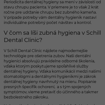
Periodicita dentálnej hygieny sa mení v závislosti od
stavu chrupu pacienta. V priemere je to však 2 krát
ročne pre udržanie chrupu bez zubného kameňa.
V prípade potreby vám dentálny hygienik nastaví
individuálne potrebný počet návštev a kontrol.
V čom sa líši zubná hygiena v Schill
Dental Clinic?
V Schill Dental Clinic nájdete najmodernejšie
technológie pre ošetrenia zubov. Naši dentálni
hygienici absolvujú pravidelne odborné školenia,
vďaka ktorým poskytujeme spoľahlivé služby
dentálnej hygieny. Vďaka komunikácií medzi našimi
stomatológmi a dentálnymi hygienikmi je zákrok
dentálnej hygieny navrhnutý na mieru. Popísanie
presných špecifík ochorení, a s tým spojených
symptómov, vieme pretaviť do účinného a takmer
bezbolestného zákroku.