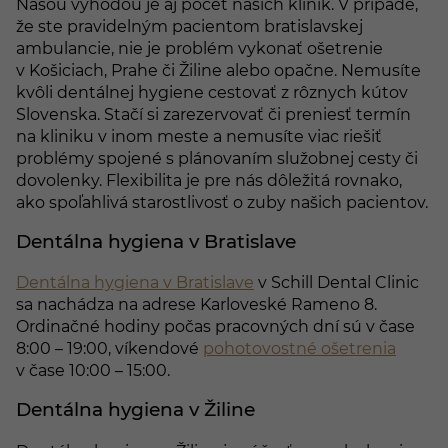
Našou výhodou je aj počet našich kliník. V prípade,
že ste pravidelným pacientom bratislavskej
ambulancie, nie je problém vykonať ošetrenie
v Košiciach, Prahe či Žiline alebo opačne. Nemusíte
kvôli dentálnej hygiene cestovať z rôznych kútov
Slovenska. Stačí si zarezervovať či preniesť termín
na kliniku v inom meste a nemusíte viac riešiť
problémy spojené s plánovaním služobnej cesty či
dovolenky. Flexibilita je pre nás dôležitá rovnako,
ako spoľahlivá starostlivosť o zuby našich pacientov.
Dentálna hygiena v Bratislave
Dentálna hygiena v Bratislave
v Schill Dental Clinic
sa nachádza na adrese Karloveské Rameno 8.
Ordinačné hodiny počas pracovných dní sú v čase
8:00 – 19:00, víkendové
pohotovostné ošetrenia
v čase 10:00 – 15:00.
Dentálna hygiena v Žiline