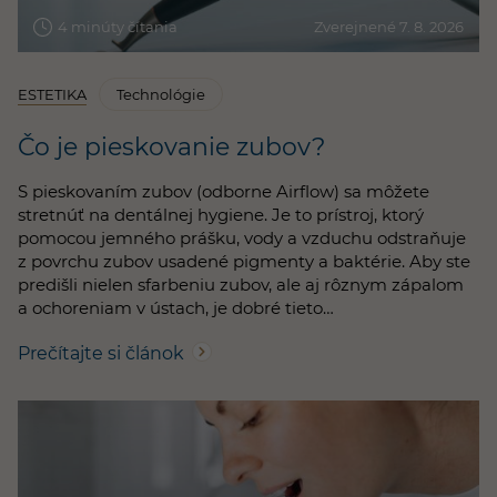
4 minúty čítania
Zverejnené 7. 8. 2026
ESTETIKA
Technológie
Čo je pieskovanie zubov?
S pieskovaním zubov (odborne Airflow) sa môžete
stretnúť na dentálnej hygiene. Je to prístroj, ktorý
pomocou jemného prášku, vody a vzduchu odstraňuje
z povrchu zubov usadené pigmenty a baktérie. Aby ste
predišli nielen sfarbeniu zubov, ale aj rôznym zápalom
a ochoreniam v ústach, je dobré tieto…
Prečítajte si článok