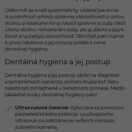
Odborník sa snaží systematicky vzdelať pacienta
a vyzdvihnúť výhody správnej starostlivosti o ústnu
dutinu a následne ho aj naučiť správne si zuby čistiť.
Ústnu dutinu netvoria len zuby, ale aj ďasná a jazyk,
ktoré si vyžadujú starostlivosť. Táto časť patrí najmä
k prvej návšteve a jej cena sa priráta k cene
dentálnej hygieny.
Dentálna hygiena a jej postup
Dentálna hygiena a jej postup závisí na diagnóze
a symptómoch pacienta, pričom musia byť tieto
náležitosti zohľadnené v liečebnom procese. Medzi
základné kroky dentálnej hygieny patrí:
Ultrazvukové čistenie:
Vykonáva sa pomocou
piezoelektrického prístroja, využívajúceho
ultrazvuk na odstránenie veľkých nánosov
zubného kameňa.