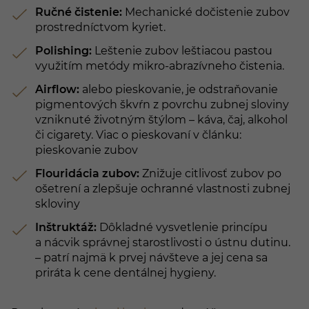
Ručné čistenie:
Mechanické dočistenie zubov
prostredníctvom kyriet.
Polishing:
Leštenie zubov leštiacou pastou
využitím metódy mikro-abrazívneho čistenia.
Airflow:
alebo pieskovanie, je odstraňovanie
pigmentových škvŕn z povrchu zubnej sloviny
vzniknuté životným štýlom – káva, čaj, alkohol
či cigarety. Viac o pieskovaní v článku:
pieskovanie zubov
Flouridácia zubov:
Znižuje citlivosť zubov po
ošetrení a zlepšuje ochranné vlastnosti zubnej
skloviny
Inštruktáž:
Dôkladné vysvetlenie princípu
a nácvik správnej starostlivosti o ústnu dutinu.
– patrí najmä k prvej návšteve a jej cena sa
priráta k cene dentálnej hygieny.