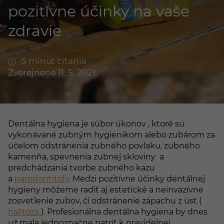
pozitívne účinky na vaše
zdravie
5 minút čítania
Zverejnené 11. 5. 2021
Dentálna hygiena je súbor úkonov , ktoré sú
vykonávané zubným hygienikom alebo zubárom za
účelom odstránenia zubného povlaku, zubného
kamenňa, spevnenia zubnej skloviny a
predchádzania tvorbe zubného kazu
a
parodontitídy
. Medzi pozitívne účinky dentálnej
hygieny môžeme radiť aj estetické a neinvazívne
zosvetlenie zubov, či odstránenie zápachu z úst (
halitóza
). Profesionálna dentálna hygiena by dnes
už mala jednoznačne patriť k pravidelnej