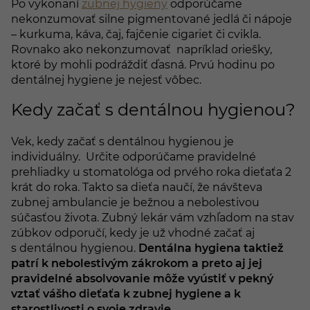
Po vykonaní
zubnej hygieny
odporúčame
nekonzumovať silne pigmentované jedlá či nápoje
– kurkuma, káva, čaj, fajčenie cigariet či cvikla.
Rovnako ako nekonzumovať napríklad oriešky,
ktoré by mohli podráždiť ďasná. Prvú hodinu po
dentálnej hygiene je nejesť vôbec.
Kedy začať s dentálnou hygienou?
Vek, kedy začať s dentálnou hygienou je
individuálny. Určite odporúčame pravidelné
prehliadky u stomatológa od prvého roka dieťaťa 2
krát do roka. Takto sa dieťa naučí, že návšteva
zubnej ambulancie je bežnou a nebolestivou
súčasťou života. Zubný lekár vám vzhľadom na stav
zúbkov odporučí, kedy je už vhodné začať aj
s dentálnou hygienou.
Dentálna hygiena taktiež
patrí k nebolestivým zákrokom a preto aj jej
pravidelné absolvovanie môže vyústiť v pekný
vztať vášho dieťaťa k zubnej hygiene a k
starostlivosti o svoje zdravie.