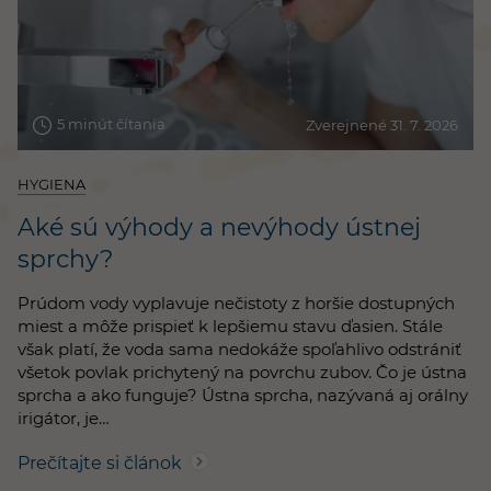
5 minút čítania
Zverejnené 31. 7. 2026
HYGIENA
Aké sú výhody a nevýhody ústnej
sprchy?
Prúdom vody vyplavuje nečistoty z horšie dostupných
miest a môže prispieť k lepšiemu stavu ďasien. Stále
však platí, že voda sama nedokáže spoľahlivo odstrániť
všetok povlak prichytený na povrchu zubov. Čo je ústna
sprcha a ako funguje? Ústna sprcha, nazývaná aj orálny
irigátor, je…
Prečítajte si článok