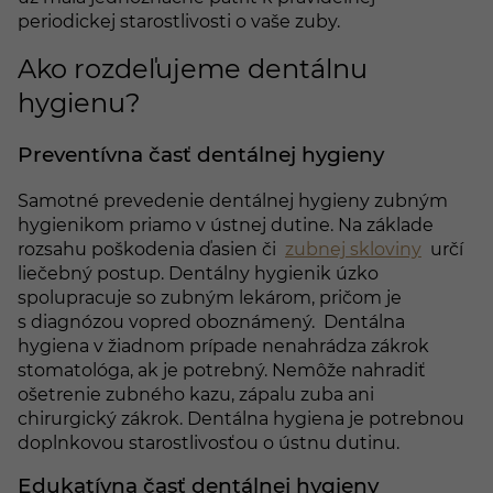
periodickej starostlivosti o vaše zuby.
Ako rozdeľujeme dentálnu
hygienu?
Preventívna časť dentálnej hygieny
Samotné prevedenie dentálnej hygieny zubným
hygienikom priamo v ústnej dutine. Na základe
rozsahu poškodenia ďasien či
zubnej skloviny
určí
liečebný postup. Dentálny hygienik úzko
spolupracuje so zubným lekárom, pričom je
s diagnózou vopred oboznámený. Dentálna
hygiena v žiadnom prípade nenahrádza zákrok
stomatológa, ak je potrebný. Nemôže nahradiť
ošetrenie zubného kazu, zápalu zuba ani
chirurgický zákrok. Dentálna hygiena je potrebnou
doplnkovou starostlivosťou o ústnu dutinu.
Edukatívna časť dentálnej hygieny