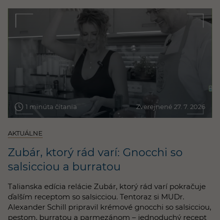
1 minúta čítania
Zverejnené 27. 7. 2026
AKTUÁLNE
Zubár, ktorý rád varí: Gnocchi so
salsicciou a burratou
Talianska edícia relácie Zubár, ktorý rád varí pokračuje
ďalším receptom so salsicciou. Tentoraz si MUDr.
Alexander Schill pripravil krémové gnocchi so salsicciou,
pestom, burratou a parmezánom – jednoduchý recept