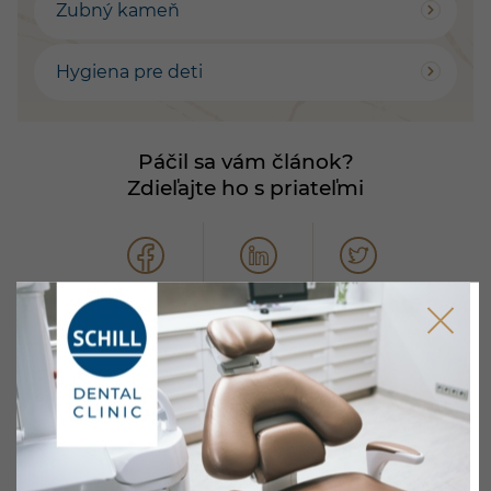
Zubný kameň
Hygiena pre deti
Páčil sa vám článok?
Zdieľajte ho s priateľmi
Facebook
LinkedIN
Twitter
Štítky
Dentálna hygiena