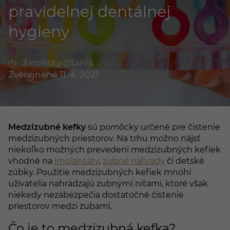
pravidelnej dentálnej
hygieny
3 minúty čítania
Zverejnené 11. 4. 2021
Medzizubné kefky
sú pomôcky určené pre čistenie
medzizubných priestorov. Na trhu možno nájsť
niekoľko možných prevedení medzizubných kefiek
vhodné na
implantáty
,
zubné náhrady
či detské
zúbky. Použitie medzizubných kefiek mnohí
užívatelia nahrádzajú zubnými niťami, ktoré však
niekedy nezabezpečia dostatočné čistenie
priestorov medzi zubami.
Čo je to medzizubná kefka?