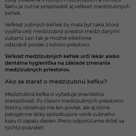
faktu je nutné prispôsobiť aj veľkosť medzizubných
kefiek.
Veľkosť zubných kefiek by mala byť taká, ktorá
vypĺňa celý medzizubný priestor medzi danými
zubami. Len tak je možné efektívne
odstrániť povlak z tohoto priestoru.
Veľkosť medzizubných kefiek určí lekár alebo
dentálna hygienička na základe zmerania
medzizubných priestorov.
Ako sa starať o medzizubnú kefku?
Medzizubná kefka si vyžaduje pravidelnú
starostlivosť. Po čistení medzizubných priestorov
štetiny obsahujú nie len povlak, ale aj rôzne
patogénne látky spôsobujúce vznik zubného
kazu či zápalu ďasien. Preto odporúčame držať sa
týchto pravidiel: