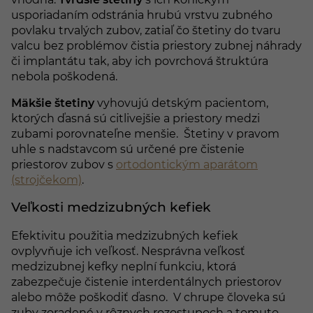
usporiadaním odstránia hrubú vrstvu zubného
povlaku trvalých zubov, zatiaľ čo štetiny do tvaru
valcu bez problémov čistia priestory zubnej náhrady
či implantátu tak, aby ich povrchová štruktúra
nebola poškodená.
Mäkšie štetiny
vyhovujú detským pacientom,
ktorých ďasná sú citlivejšie a priestory medzi
zubami porovnateľne menšie. Štetiny v pravom
uhle s nadstavcom sú určené pre čistenie
priestorov zubov s
ortodontickým aparátom
(strojčekom)
.
Veľkosti medzizubných kefiek
Efektivitu použitia medzizubných kefiek
ovplyvňuje ich veľkosť. Nesprávna veľkosť
medzizubnej kefky neplní funkciu, ktorá
zabezpečuje čistenie interdentálnych priestorov
alebo môže poškodiť ďasno. V chrupe človeka sú
zuby zoradené v rôznych rozostupoch a tomuto