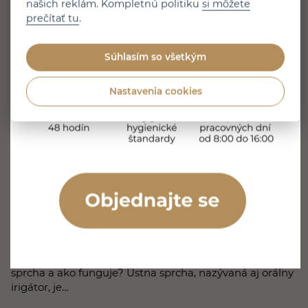
našich reklám. Kompletnú politiku
si môžete
prečítať tu
.
Súhlasím so všetkým
Nastavenia cookies
5 minút čítania
Zverejnené 31. 7. 2026
HYGIENA
Aké sú výhody a nevýhody ústnej
sprchy?
Prúdom vody vyplavuje nečistoty z horšie dostupných
miest a môže prispieť k lepšiemu stavu ďasien. Stále
však platí, že voda sama nedokáže spoľahlivo odstrániť
všetok povlak prichytený na povrchu zubov. Čo je ústna
sprcha a ako funguje? Ústna sprcha, nazývaná aj orálny
irigátor, je…