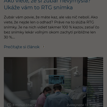
Ako viete, že si zubár nevymýšľa?
Ukáže vám to RTG snímka
Zubár vám povie, že máte kaz, ale vás nič nebolí. Ako
viete, že nejde len o odhad? Práve na to slúžia RTG
snímky. Je na nich vidieť takmer 100 % kazov, zatiaľ čo
bez snímky lekár voľným okom zachytí približne len
30 %.…
Prečítajte si článok
8 minút čítania
Zverejnené 13. 7. 2026