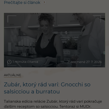
Prečítajte si článok
1 minúta čítania
Zverejnené 27. 7. 2026
AKTUÁLNE
Zubár, ktorý rád varí: Gnocchi so
salsicciou a burratou
Talianska edícia relácie Zubár, ktorý rád varí pokračuje
ďalším receptom so salsicciou. Tentoraz si MUDr.