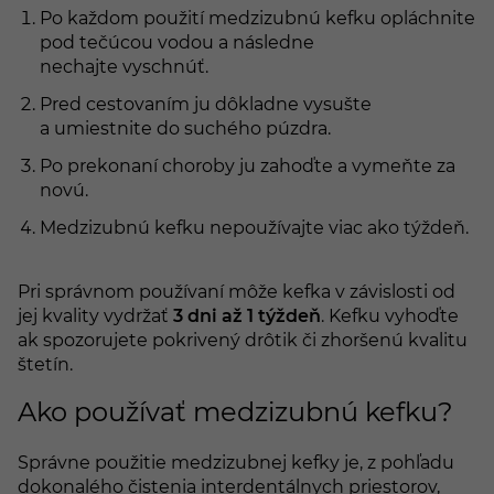
Po každom použití medzizubnú kefku opláchnite
pod tečúcou vodou a následne
nechajte vyschnúť.
Pred cestovaním ju dôkladne vysušte
a umiestnite do suchého púzdra.
Po prekonaní choroby ju zahoďte a vymeňte za
novú.
Medzizubnú kefku nepoužívajte viac ako týždeň.
Pri správnom používaní môže kefka v závislosti od
jej kvality vydržať
3 dni až 1 týždeň
. Kefku vyhoďte
ak spozorujete pokrivený drôtik či zhoršenú kvalitu
štetín.
Ako používať medzizubnú kefku?
Správne použitie medzizubnej kefky je, z pohľadu
dokonalého čistenia interdentálnych priestorov,