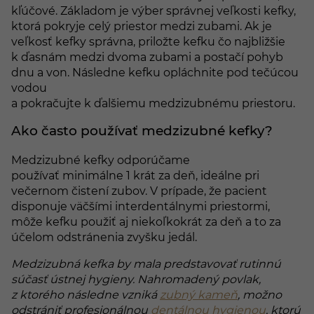
kľúčové. Základom je výber správnej veľkosti kefky,
ktorá pokryje celý priestor medzi zubami. Ak je
veľkosť kefky správna, priložte kefku čo najbližšie
k ďasnám medzi dvoma zubami a postačí pohyb
dnu a von. Následne kefku opláchnite pod tečúcou
vodou
a pokračujte k ďalšiemu medzizubnému priestoru.
Ako často používať medzizubné kefky?
Medzizubné kefky odporúčame
používať minimálne 1 krát za deň, ideálne pri
večernom čistení zubov. V prípade, že pacient
disponuje väčšími interdentálnymi priestormi,
môže kefku použiť aj niekoľkokrát za deň a to za
účelom odstránenia zvyšku jedál.
Medzizubná kefka by mala predstavovať rutinnú
súčasť ústnej hygieny. Nahromadený povlak,
z ktorého následne vzniká
zubný kameň
, možno
odstrániť profesionálnou
dentálnou hygienou
, ktorú