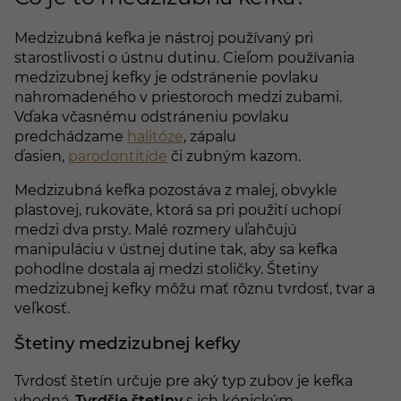
Medzizubná kefka je nástroj používaný pri
starostlivosti o ústnu dutinu. Cieľom používania
medzizubnej kefky je odstránenie povlaku
nahromadeného v priestoroch medzi zubami.
Vďaka včasnému odstráneniu povlaku
predchádzame
halitóze
, zápalu
ďasien,
parodontitíde
či zubným kazom.
Medzizubná kefka pozostáva z malej, obvykle
plastovej, rukoväte, ktorá sa pri použití uchopí
medzi dva prsty. Malé rozmery uľahčujú
manipuláciu v ústnej dutine tak, aby sa kefka
pohodlne dostala aj medzi stoličky. Štetiny
medzizubnej kefky môžu mať rôznu tvrdosť, tvar a
veľkosť.
Štetiny medzizubnej kefky
Tvrdosť štetín určuje pre aký typ zubov je kefka
vhodná.
Tvrdšie štetiny
s ich kónickým