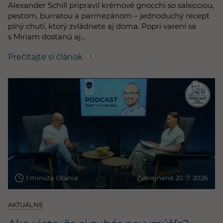
Alexander Schill pripravil krémové gnocchi so salsicciou,
pestom, burratou a parmezánom – jednoduchý recept
plný chutí, ktorý zvládnete aj doma. Popri varení sa
s Miriam dostanú aj…
Prečítajte si článok
1 minúta čítania
Zverejnené 20. 7. 2026
AKTUÁLNE