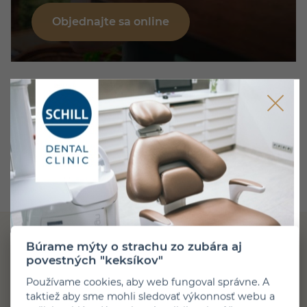
Objednajte sa online
Zostaňme v kontakte
Ďalšie podobné články
Búrame mýty o strachu zo zubára aj
povestných "keksíkov"
Používame cookies, aby web fungoval správne. A
taktiež aby sme mohli sledovať výkonnosť webu a